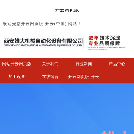
开云网页版
欢迎光临开云网页版-开云(中国) 网站！
网站开云网页版
关于我们
行业新闻
产品中心
加工设备
在线留言
开云网页版-开云
(中国)