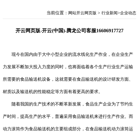
当前位置：
网站开云网页版
>
行业新闻
>
企业动态
开云网页版-开云(中国)-腾龙公司客服16606917727
现今在国内由于大中小型企业的流水线化生产作业，在企业生产
力发展不断加大投入力度的同时，也将面临着各个生产行业生产运输
所需要的食品输送机设备，这就需要在食品输送机的设计研发方面、
材质以及输送机的性能稳定等方面有着更高的要求。
随着我国的生产技术的不断革新发展，食品生产企业为了节约生
产时间，提高生产的水平，普遍采用食品输送机来进行生产作业。而
动力滚筒作为食品输送机的主要组成部分，在食品输送机动力滚筒运