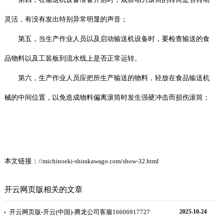
灵活，有没有发出特别异常明显的声音；
第五，当生产作业人员以及启动输送机设备时，要检查输送的食
品物料以及工装板到流水线上是否正常运转。
第六，生产作业人员应把所生产输送的物料，轻放在食品输送机
械的中间位置，以免造成物料偏离滚筒时发生强硬冲击而损伤滚筒；
本文链接：
//michinoeki-shirakawago.com/show-32.html
开云网页版相关的文章
开云网页版-开云(中国)-腾龙公司客服16606917727
2025-10-24