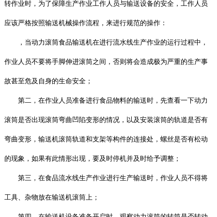
转作业时，为了保障生产作业工作人员与输送设备的安全，工作人员
应该严格按照输送机械操作流程，来进行规范的操作：
，当动力滚筒食品输送机在进行流水线生产作业的运行过程中，
作业人员不要将手脚伸进滚筒之间，否则将会造成极为严重的生产事
故甚至危及自身的生命安全；
第二，在作业人员准备进行食品物料的输送时，先查看一下动力
滚筒是否出现滚筒弯曲凹陷变形的情况，以及安装滚筒的轨道是否有
弯曲变形，输送机滚筒轨道和支架等构件的连接处，螺丝是否有松动
的现象，如果有此情形出现，要及时停机并及时给予调整；
第三，在食品流水线生产作业进行生产输送时，作业人员不得将
工具、杂物放在输送机滚筒上；
第四，在输送机设备准备开启时，观察动力滚筒的转筒是否转动