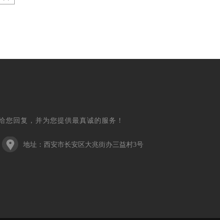
快给您回复，并为您提供最真诚的服务！
地址：西安市长安区大兆街办三益村3号