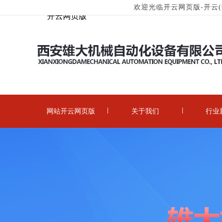
欢迎光临开云网页版-开云(
开云网页版
网站开云网页版
关于我们
行业