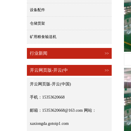
设备配件
仓储货架
矿用粮食输送机
行业新闻
>>
开云网页版-开云(中
>>
国)
开云网页版-开云(中国)
手机：15353620668
邮箱：15353620668@163.com 网站：
xaxiongda.gotoip1.com