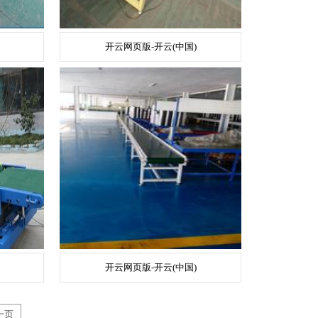
开云网页版-开云(中国)
开云网页版-开云(中国)
一页