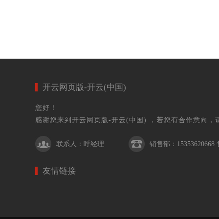
开云网页版-开云(中国)
您好！
感谢您来到开云网页版-开云(中国) ，若您有合作意向
联系人：呼经理
销售部：15353620668 
友情链接