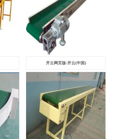
开云网页版-开云(中国)