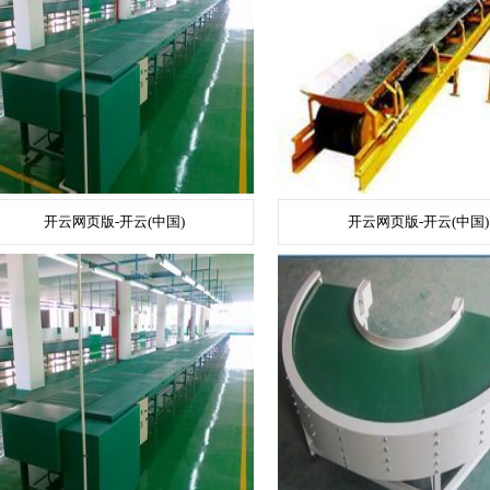
开云网页版-开云(中国)
开云网页版-开云(中国)