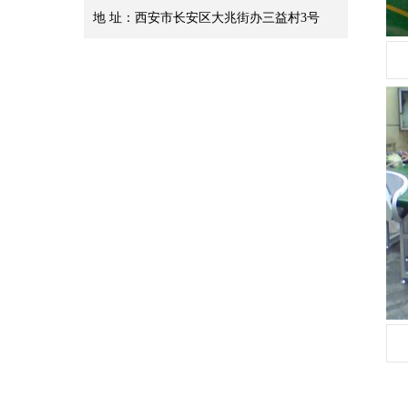
地 址：西安市长安区大兆街办三益村3号