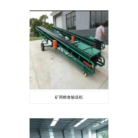
矿用粮食输送机