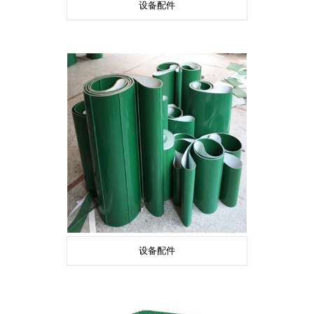
设备配件
设备配件