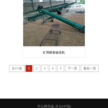
矿用粮食输送机
2
3
4
5
下一页
最后一页
共117条
1
开云网页版-开云(中国)