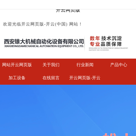
开云网页版
欢迎光临开云网页版-开云(中国) 网站！
网站开云网页版
关于我们
行业新闻
产品中心
加工设备
在线留言
开云网页版-开云
(中国)