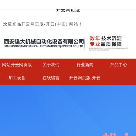
开云网页版
欢迎光临开云网页版-开云(中国) 网站！
网站开云网页版
关于我们
行业新闻
产品中心
加工设备
在线留言
开云网页版-开云
(中国)