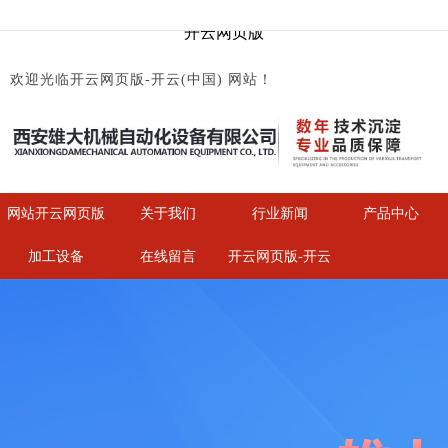
开云网页版
欢迎光临开云网页版-开云(中国) 网站！
网站开云网页版
关于我们
行业新闻
产品中心
加工设备
在线留言
开云网页版-开云
(中国)