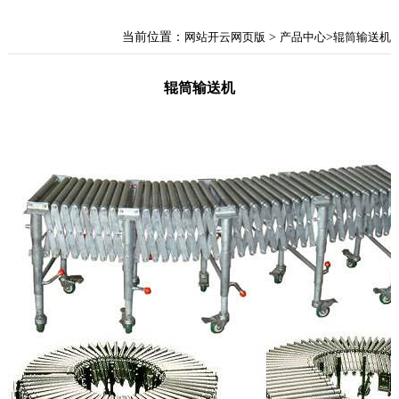
当前位置：
网站开云网页版
>
产品中心
>
辊筒输送机
辊筒输送机