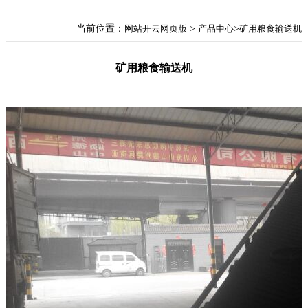
当前位置：
网站开云网页版
>
产品中心
>
矿用粮食输送机
矿用粮食输送机