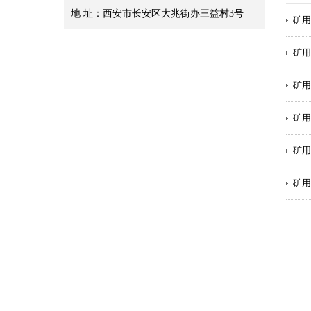
地 址：西安市长安区大兆街办三益村3号
矿用
矿用
矿用
矿用
矿用
矿用