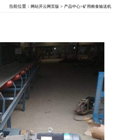
当前位置：
网站开云网页版
>
产品中心
>
矿用粮食输送机