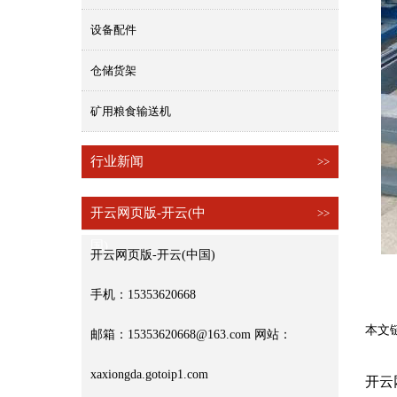
设备配件
仓储货架
矿用粮食输送机
行业新闻
>>
开云网页版-开云(中
>>
国)
开云网页版-开云(中国)
手机：15353620668
本文
邮箱：15353620668@163.com 网站：
xaxiongda.gotoip1.com
开云