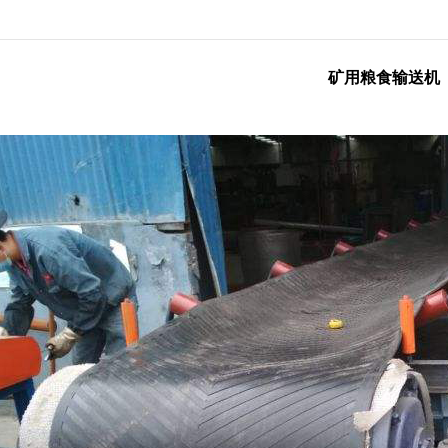
矿用粮食输送机