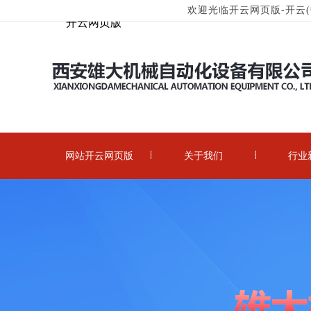
欢迎光临开云网页版-开云(
开云网页版
网站开云网页版
关于我们
行业