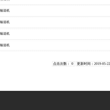
输送机
输送机
输送机
输送机
点击次数：
0
更新时间：2019-05-2