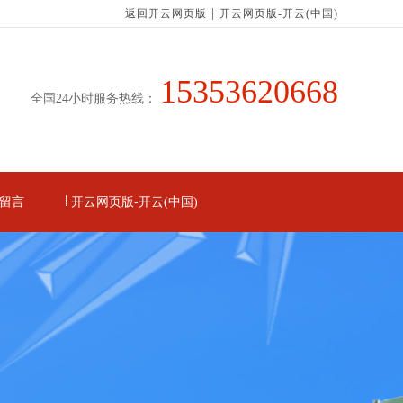
|
返回开云网页版
开云网页版-开云(中国)
15353620668
全国24小时服务热线：
留言
开云网页版-开云(中国)