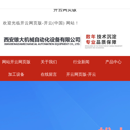
开云网页版
欢迎光临开云网页版-开云(中国) 网站！
网站开云网页版
关于我们
行业新闻
产品中心
加工设备
在线留言
开云网页版-开云
(中国)