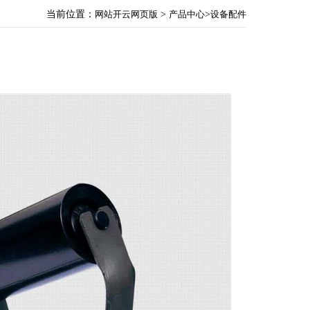
当前位置：
网站开云网页版
>
产品中心
>
设备配件