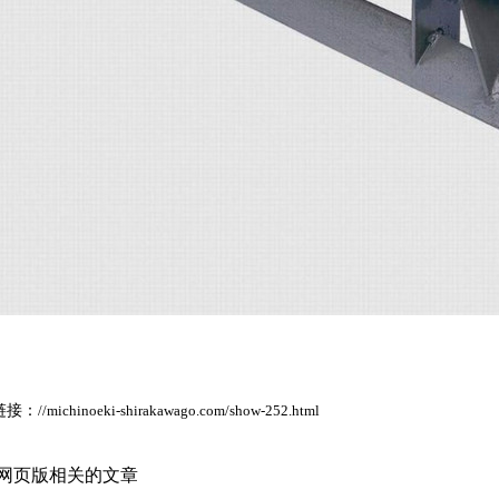
链接：
//michinoeki-shirakawago.com/show-252.html
网页版相关的文章