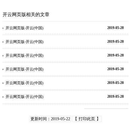
开云网页版相关的文章
开云网页版-开云(中国)
2019-05-28
开云网页版-开云(中国)
2019-05-28
开云网页版-开云(中国)
2019-05-28
开云网页版-开云(中国)
2019-05-28
开云网页版-开云(中国)
2019-05-28
开云网页版-开云(中国)
2019-05-28
更新时间：2019-05-22
【
打印此页
】