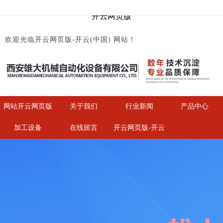
开云网页版
欢迎光临开云网页版-开云(中国) 网站！
网站开云网页版
关于我们
行业新闻
产品中心
加工设备
在线留言
开云网页版-开云
(中国)