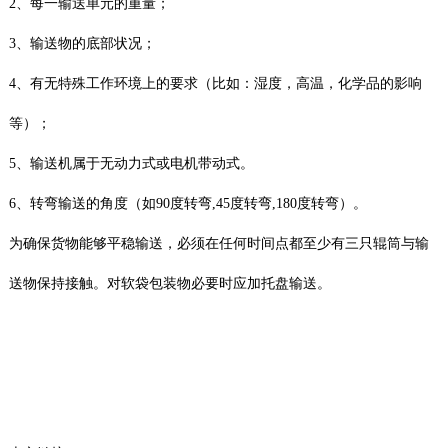
2、每一输送单元的重量；
3、输送物的底部状况；
4、有无特殊工作环境上的要求（比如：湿度，高温，化学品的影响
等）；
5、输送机属于无动力式或电机带动式。
6、转弯输送的角度（如90度转弯,45度转弯,180度转弯）。
为确保货物能够平稳输送，必须在任何时间点都至少有三只辊筒与输
送物保持接触。对软袋包装物必要时应加托盘输送。